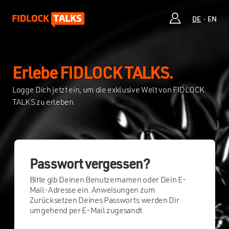
DE
EN
Erlebe FIDLOCK TALKS.
Logge Dich jetzt ein, um die exklusive Welt von FIDLOCK
TALKS zu erleben.
Passwort vergessen?
Bitte gib Deinen Benutzernamen oder Dein E-
Mail-Adresse ein. Anweisungen zum
Zurücksetzen Deines Passworts werden Dir
umgehend per E-Mail zugesandt.