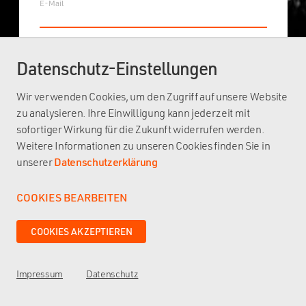
E-Mail
Datenschutz-Einstellungen
Wir verwenden Cookies, um den Zugriff auf unsere Website
ZURÜCK ZUM LOGIN
zu analysieren. Ihre Einwilligung kann jederzeit mit
sofortiger Wirkung für die Zukunft widerrufen werden.
Weitere Informationen zu unseren Cookies finden Sie in
unserer
Datenschutzerklärung
COOKIES BEARBEITEN
Erforderliche Cookies
Analyse Cookies
Impressum
Datenschutz
talks@fidlock.com
COOKIES AKZEPTIEREN
Cookie details
Impressum
Datenschutz