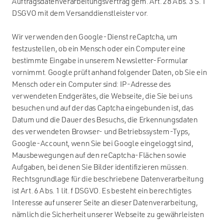
Auftragsdatenverarbeitungsvertrag gem. Art. 28 Abs. 3 S. 1
DSGVO mit dem Versanddienstleister vor.
Wir verwenden den Google-Dienst reCaptcha, um
festzustellen, ob ein Mensch oder ein Computer eine
bestimmte Eingabe in unserem Newsletter-Formular
vornimmt. Google prüft anhand folgender Daten, ob Sie ein
Mensch oder ein Computer sind: IP-Adresse des
verwendeten Endgerätes, die Webseite, die Sie bei uns
besuchen und auf der das Captcha eingebunden ist, das
Datum und die Dauer des Besuchs, die Erkennungsdaten
des verwendeten Browser- und Betriebssystem-Typs,
Google-Account, wenn Sie bei Google eingeloggt sind,
Mausbewegungen auf den reCaptcha-Flächen sowie
Aufgaben, bei denen Sie Bilder identifizieren müssen.
Rechtsgrundlage für die beschriebene Datenverarbeitung
ist Art. 6 Abs. 1 lit. f DSGVO. Es besteht ein berechtigtes
Interesse auf unserer Seite an dieser Datenverarbeitung,
nämlich die Sicherheit unserer Webseite zu gewährleisten